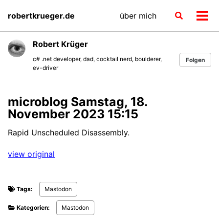
Skip
Skip
Skip
robertkrueger.de
über mich
Toggle
to
to
to
Men
search
primary
content
footer
ein-
navigation
Robert Krüger
c# .net developer, dad, cocktail nerd, boulderer,
Folgen
ev-driver
microblog Samstag, 18.
November 2023 15:15
Rapid Unscheduled Disassembly.
view original
Tags:
Mastodon
Kategorien:
Mastodon