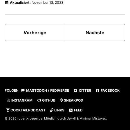
Aktualisiert:
November 18, 2023
Vorherige
Nächste
FOLGEN:
MASTODON / FEDIVERSE
XITTER
FACEBOOK
INSTAGRAM
GITHUB
SNEAKPOD
COCKTAILPODCAST
LINKS
FEED
© 2026
robertkrueger.de
. Möglich durch
Jekyll
&
Minimal Mistakes
.