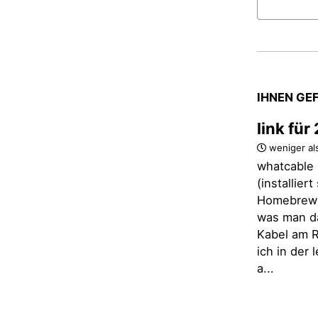
IHNEN GE
link fü
weniger al
whatcable 
(installier
Homebrew)
was man d
Kabel am R
ich in der
a...