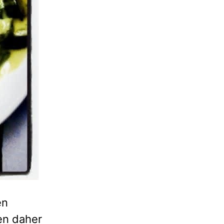
en
en daher