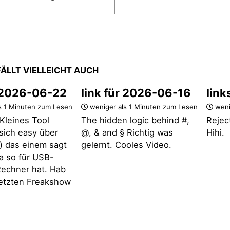
FÄLLT VIELLEICHT AUCH
r 2026-06-22
link für 2026-06-16
link
s 1 Minuten zum Lesen
weniger als 1 Minuten zum Lesen
weni
Kleines Tool
The hidden logic behind #,
Rejec
t sich easy über
@, & and § Richtig was
Hihi.
 das einem sagt
gelernt. Cooles Video.
a so für USB-
echner hat. Hab
 letzten Freakshow