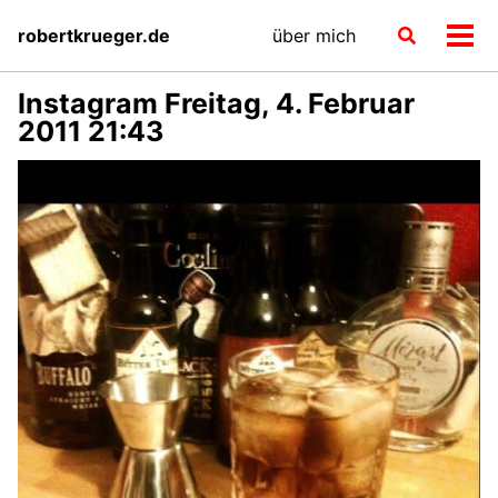
Skip
Skip
Skip
robertkrueger.de
über mich
Toggle
to
to
to
Men
search
primary
content
footer
ein-
navigation
Instagram Freitag, 4. Februar
2011 21:43