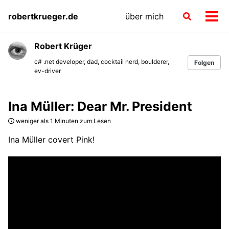
Skip
Skip
Skip
robertkrueger.de
über mich
Toggle
to
to
to
Men
search
primary
content
footer
ein-
navigation
Robert Krüger
c# .net developer, dad, cocktail nerd, boulderer,
Folgen
ev-driver
Ina Müller: Dear Mr. President
weniger als 1 Minuten zum Lesen
Ina Müller covert Pink!