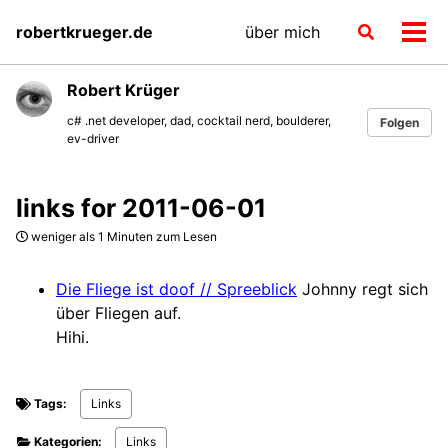
Skip
Skip
Skip
robertkrueger.de
über mich
Toggle
to
to
to
Men
search
primary
content
footer
ein-
navigation
Robert Krüger
c# .net developer, dad, cocktail nerd, boulderer,
Folgen
ev-driver
links for 2011-06-01
weniger als 1 Minuten zum Lesen
Die Fliege ist doof // Spreeblick
Johnny regt sich
über Fliegen auf.
Hihi.
Tags:
Links
Kategorien:
Links