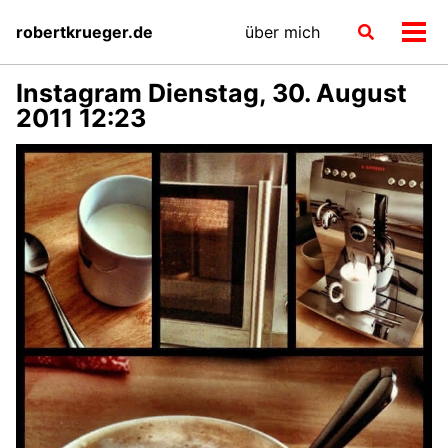
Skip
Skip
Skip
robertkrueger.de
über mich
Toggle
to
to
to
Men
search
primary
content
footer
ein-
navigation
Instagram Dienstag, 30. August
2011 12:23