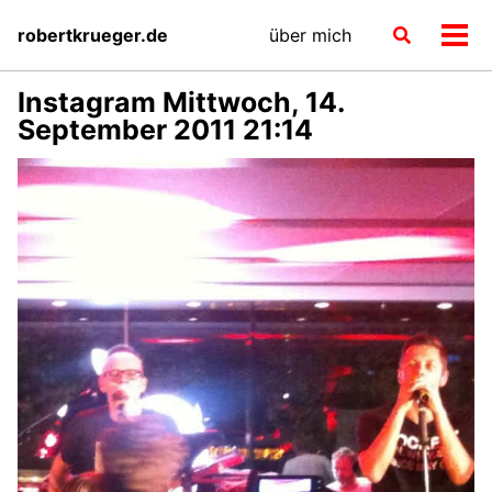
Skip
Skip
Skip
robertkrueger.de
über mich
Toggle
to
to
to
Men
search
primary
content
footer
ein-
navigation
Instagram Mittwoch, 14.
September 2011 21:14