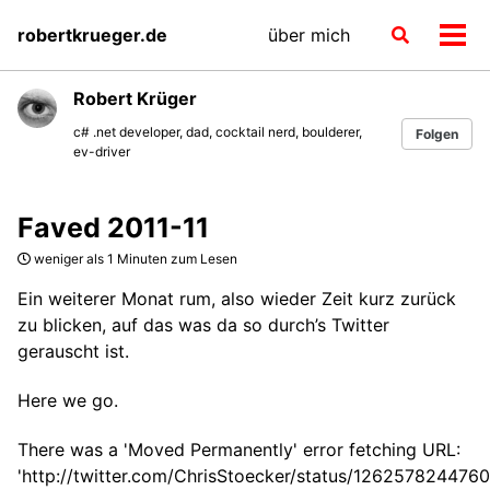
Skip
Skip
Skip
robertkrueger.de
über mich
Toggle
to
to
to
Men
search
primary
content
footer
ein-
navigation
Robert Krüger
c# .net developer, dad, cocktail nerd, boulderer,
Folgen
ev-driver
Faved 2011-11
weniger als 1 Minuten zum Lesen
Ein weiterer Monat rum, also wieder Zeit kurz zurück
zu blicken, auf das was da so durch’s Twitter
gerauscht ist.
Here we go.
There was a 'Moved Permanently' error fetching URL:
'http://twitter.com/ChrisStoecker/status/126257824476