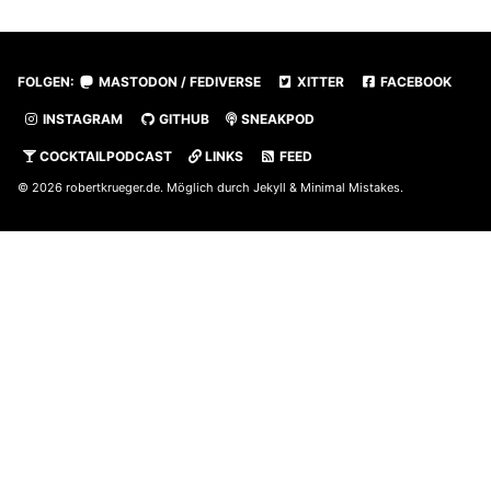
FOLGEN:
MASTODON / FEDIVERSE
XITTER
FACEBOOK
INSTAGRAM
GITHUB
SNEAKPOD
COCKTAILPODCAST
LINKS
FEED
© 2026
robertkrueger.de
. Möglich durch
Jekyll
&
Minimal Mistakes
.