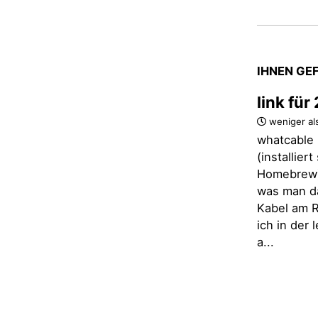
IHNEN GE
link fü
weniger al
whatcable 
(installier
Homebrew)
was man d
Kabel am R
ich in der
a...