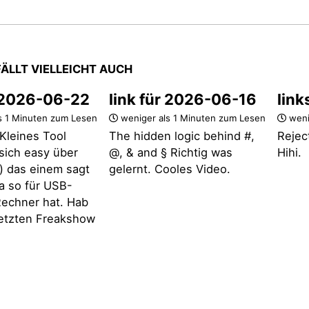
FÄLLT VIELLEICHT AUCH
r 2026-06-22
link für 2026-06-16
link
s 1 Minuten zum Lesen
weniger als 1 Minuten zum Lesen
weni
Kleines Tool
The hidden logic behind #,
Rejec
t sich easy über
@, & and § Richtig was
Hihi.
 das einem sagt
gelernt. Cooles Video.
a so für USB-
echner hat. Hab
 letzten Freakshow