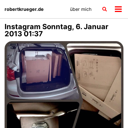
Skip
Skip
Skip
robertkrueger.de
über mich
Toggle
to
to
to
Men
search
primary
content
footer
ein-
navigation
Instagram Sonntag, 6. Januar
2013 01:37