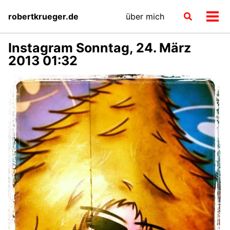
Skip
Skip
Skip
robertkrueger.de
über mich
Toggle
to
to
to
Men
search
primary
content
footer
ein-
navigation
Instagram Sonntag, 24. März
2013 01:32