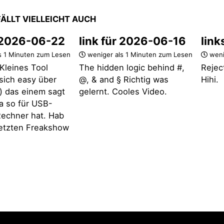
FÄLLT VIELLEICHT AUCH
r 2026-06-22
link für 2026-06-16
link
s 1 Minuten zum Lesen
weniger als 1 Minuten zum Lesen
weni
Kleines Tool
The hidden logic behind #,
Rejec
t sich easy über
@, & and § Richtig was
Hihi.
 das einem sagt
gelernt. Cooles Video.
a so für USB-
echner hat. Hab
 letzten Freakshow