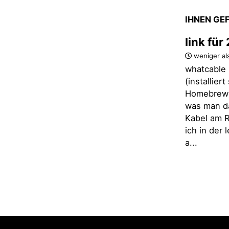
IHNEN GE
link fü
weniger al
whatcable 
(installier
Homebrew)
was man d
Kabel am R
ich in der
a...