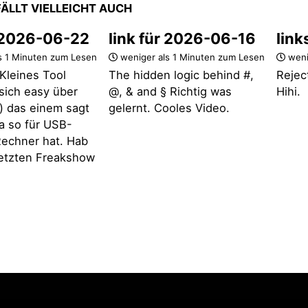
FÄLLT VIELLEICHT AUCH
r 2026-06-22
link für 2026-06-16
link
s 1 Minuten zum Lesen
weniger als 1 Minuten zum Lesen
weni
Kleines Tool
The hidden logic behind #,
Rejec
t sich easy über
@, & and § Richtig was
Hihi.
 das einem sagt
gelernt. Cooles Video.
a so für USB-
echner hat. Hab
 letzten Freakshow