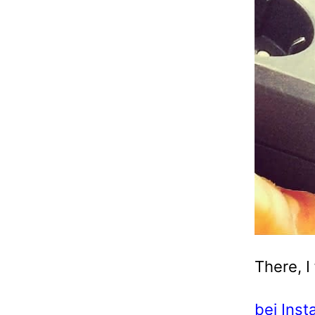
There, I 
bei Ins