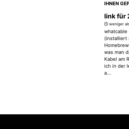
IHNEN GE
link fü
weniger al
whatcable 
(installier
Homebrew)
was man d
Kabel am R
ich in der
a...