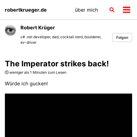
Skip
Skip
Skip
robertkrueger.de
über mich
Toggle
to
to
to
Men
search
primary
content
footer
ein-
navigation
Robert Krüger
c# .net developer, dad, cocktail nerd, boulderer,
Folgen
ev-driver
The Imperator strikes back!
weniger als 1 Minuten zum Lesen
Würde ich gucken!