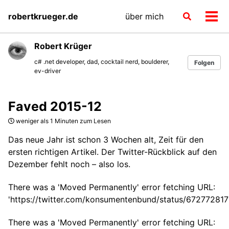
Skip
Skip
Skip
robertkrueger.de
über mich
Toggle
to
to
to
Men
search
primary
content
footer
ein-
navigation
Robert Krüger
c# .net developer, dad, cocktail nerd, boulderer,
Folgen
ev-driver
Faved 2015-12
weniger als 1 Minuten zum Lesen
Das neue Jahr ist schon 3 Wochen alt, Zeit für den
ersten richtigen Artikel. Der Twitter-Rückblick auf den
Dezember fehlt noch – also los.
There was a 'Moved Permanently' error fetching URL:
'https://twitter.com/konsumentenbund/status/6727728
There was a 'Moved Permanently' error fetching URL: