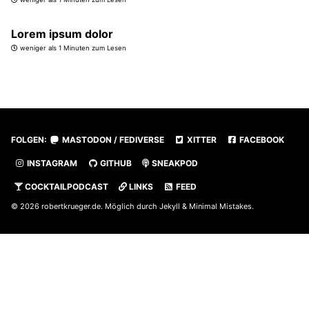
Lorem ipsum dolor
weniger als 1 Minuten zum Lesen
FOLGEN:
MASTODON / FEDIVERSE
XITTER
FACEBOOK
INSTAGRAM
GITHUB
SNEAKPOD
COCKTAILPODCAST
LINKS
FEED
© 2026
robertkrueger.de
. Möglich durch
Jekyll
&
Minimal Mistakes
.