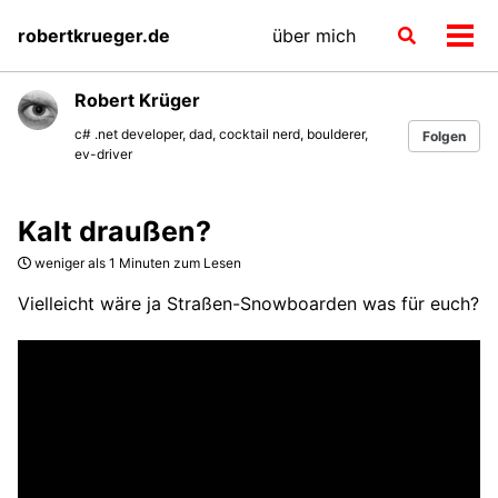
Skip
Skip
Skip
robertkrueger.de
über mich
Toggle
to
to
to
Men
search
primary
content
footer
ein-
navigation
Robert Krüger
c# .net developer, dad, cocktail nerd, boulderer,
Folgen
ev-driver
Kalt draußen?
weniger als 1 Minuten zum Lesen
Vielleicht wäre ja Straßen-Snowboarden was für euch?