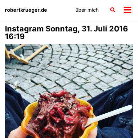
Skip
Skip
Skip
robertkrueger.de
über mich
Toggle
to
to
to
Men
search
primary
content
footer
ein-
navigation
Instagram Sonntag, 31. Juli 2016
16:19