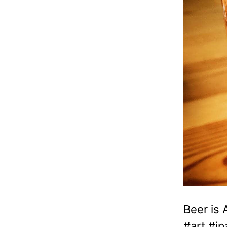
Beer is
#art #i