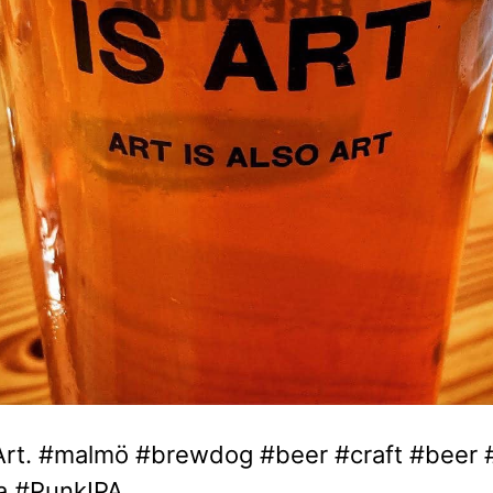
 Art. #malmö #brewdog #beer #craft #beer 
pa #PunkIPA