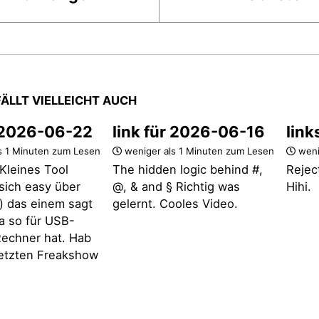
FÄLLT VIELLEICHT AUCH
r 2026-06-22
link für 2026-06-16
link
s 1 Minuten zum Lesen
weniger als 1 Minuten zum Lesen
weni
Kleines Tool
The hidden logic behind #,
Rejec
t sich easy über
@, & and § Richtig was
Hihi.
 das einem sagt
gelernt. Cooles Video.
a so für USB-
echner hat. Hab
 letzten Freakshow