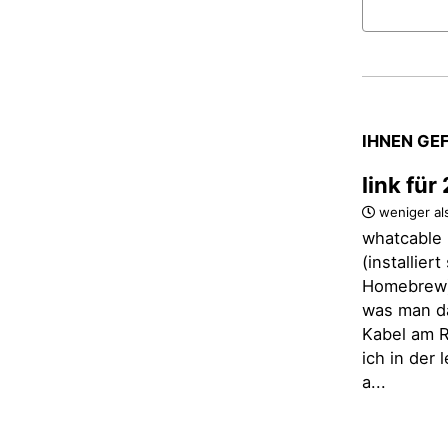
IHNEN GE
link fü
weniger al
whatcable 
(installier
Homebrew)
was man d
Kabel am R
ich in der
a...