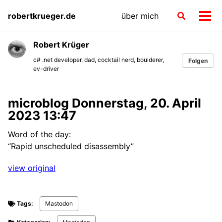
Skip
Skip
Skip
robertkrueger.de
über mich
Toggle
to
to
to
Men
search
primary
content
footer
ein-
navigation
Robert Krüger
c# .net developer, dad, cocktail nerd, boulderer,
Folgen
ev-driver
microblog Donnerstag, 20. April
2023 13:47
Word of the day:
“Rapid unscheduled disassembly”
view original
Tags:
Mastodon