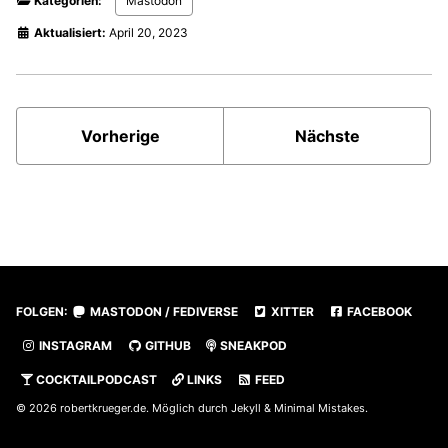
Kategorien:
Mastodon
Aktualisiert:
April 20, 2023
Vorherige
Nächste
FOLGEN:
MASTODON / FEDIVERSE
XITTER
FACEBOOK
INSTAGRAM
GITHUB
SNEAKPOD
COCKTAILPODCAST
LINKS
FEED
© 2026
robertkrueger.de
. Möglich durch
Jekyll
&
Minimal Mistakes
.