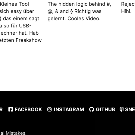
Kleines Tool
The hidden logic behind #,
Rejec
t sich easy über
@, & and § Richtig was
Hihi.
 das einem sagt
gelernt. Cooles Video.
a so für USB-
echner hat. Hab
 letzten Freakshow
R
FACEBOOK
INSTAGRAM
GITHUB
SNE
al Mistakes
.