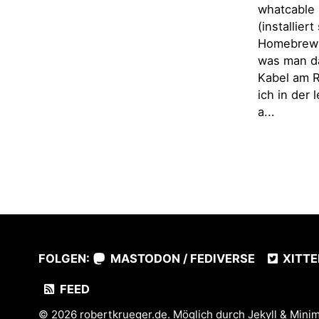
whatcable 
(installier
Homebrew)
was man d
Kabel am R
ich in der
a...
FOLGEN:
MASTODON / FEDIVERSE
XITTE
FEED
© 2026
robertkrueger.de
. Möglich durch
Jekyll
&
Minim