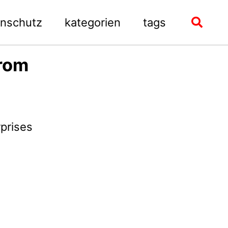
enschutz
kategorien
tags
Toggle
search
from
rprises