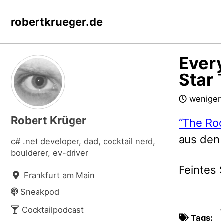
Skip
Skip
Skip
robertkrueger.de
to
to
to
primary
content
footer
navigation
Every
Star 
weniger
Robert Krüger
“The Ro
aus den 
c# .net developer, dad, cocktail nerd,
boulderer, ev-driver
Feintes 
Frankfurt am Main
Sneakpod
Cocktailpodcast
Tags: