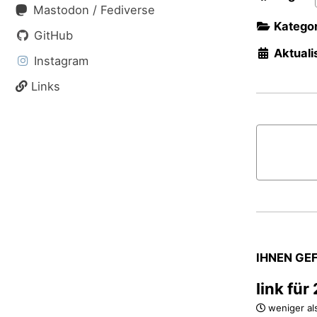
Mastodon / Fediverse
Kategor
GitHub
Aktualis
Instagram
Links
IHNEN GE
link fü
weniger al