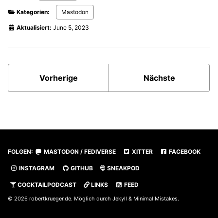
Kategorien:
Mastodon
Aktualisiert:
June 5, 2023
Vorherige
Nächste
FOLGEN:
MASTODON / FEDIVERSE
XITTER
FACEBOOK
INSTAGRAM
GITHUB
SNEAKPOD
COCKTAILPODCAST
LINKS
FEED
© 2026
robertkrueger.de
. Möglich durch
Jekyll
&
Minimal Mistakes
.