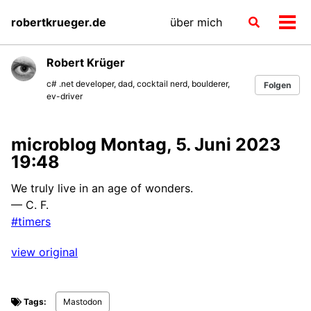
Skip
Skip
Skip
robertkrueger.de
über mich
Toggle
to
to
to
Men
search
primary
content
footer
ein-
navigation
Robert Krüger
c# .net developer, dad, cocktail nerd, boulderer,
Folgen
ev-driver
microblog Montag, 5. Juni 2023
19:48
We truly live in an age of wonders.
— C. F.
#timers
view original
Tags:
Mastodon