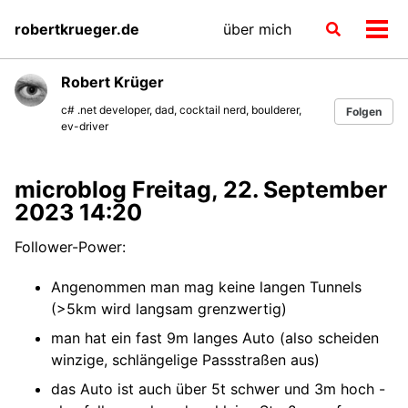
Skip
Skip
Skip
robertkrueger.de
über mich
Toggle
to
to
to
Men
search
primary
content
footer
ein-
navigation
Robert Krüger
c# .net developer, dad, cocktail nerd, boulderer,
Folgen
ev-driver
microblog Freitag, 22. September
2023 14:20
Follower-Power:
Angenommen man mag keine langen Tunnels
(>5km wird langsam grenzwertig)
man hat ein fast 9m langes Auto (also scheiden
winzige, schlängelige Passstraßen aus)
das Auto ist auch über 5t schwer und 3m hoch -