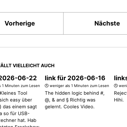
Vorherige
Nächste
FÄLLT VIELLEICHT AUCH
r 2026-06-22
link für 2026-06-16
link
s 1 Minuten zum Lesen
weniger als 1 Minuten zum Lesen
weni
Kleines Tool
The hidden logic behind #,
Rejec
t sich easy über
@, & and § Richtig was
Hihi.
 das einem sagt
gelernt. Cooles Video.
a so für USB-
echner hat. Hab