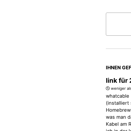
IHNEN GE
link fü
weniger al
whatcable 
(installier
Homebrew)
was man d
Kabel am R