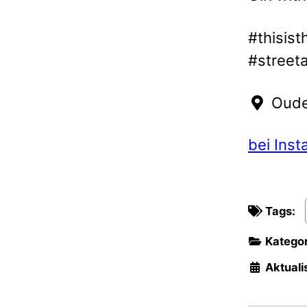
#thisis
#streeta
Oude
bei Ins
Tags:
Kategor
Aktualis