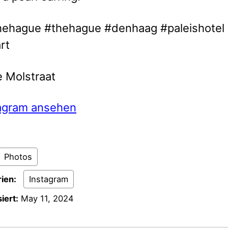
thehague #thehague #denhaag #paleishotel
rt
 Molstraat
tagram ansehen
Photos
ien:
Instagram
iert:
May 11, 2024