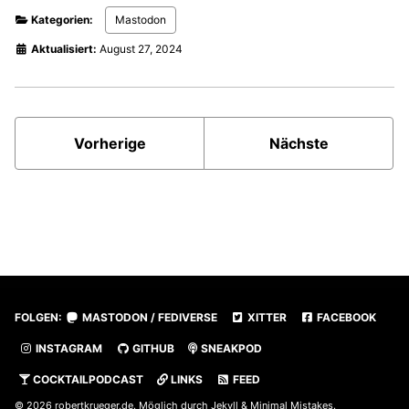
Kategorien:
Mastodon
Aktualisiert:
August 27, 2024
Vorherige
Nächste
FOLGEN:
MASTODON / FEDIVERSE
XITTER
FACEBOOK
INSTAGRAM
GITHUB
SNEAKPOD
COCKTAILPODCAST
LINKS
FEED
© 2026
robertkrueger.de
. Möglich durch
Jekyll
&
Minimal Mistakes
.