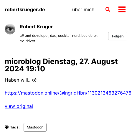
Skip
Skip
Skip
robertkrueger.de
über mich
Toggle
to
to
to
Men
search
primary
content
footer
ein-
navigation
Robert Krüger
c# .net developer, dad, cocktail nerd, boulderer,
Folgen
ev-driver
microblog Dienstag, 27. August
2024 19:10
Haben will.. 😙
https://mastodon.online/@IngridHbn/113021346327647
view original
Tags:
Mastodon