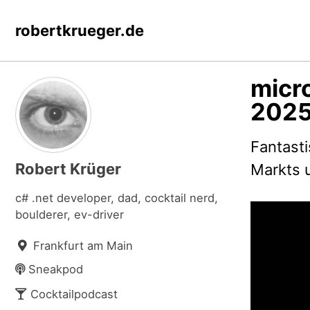
Skip
Skip
Skip
robertkrueger.de
to
to
to
primary
content
footer
navigation
micr
2025
Fantast
Robert Krüger
Markts u
c# .net developer, dad, cocktail nerd,
boulderer, ev-driver
Frankfurt am Main
Sneakpod
Cocktailpodcast