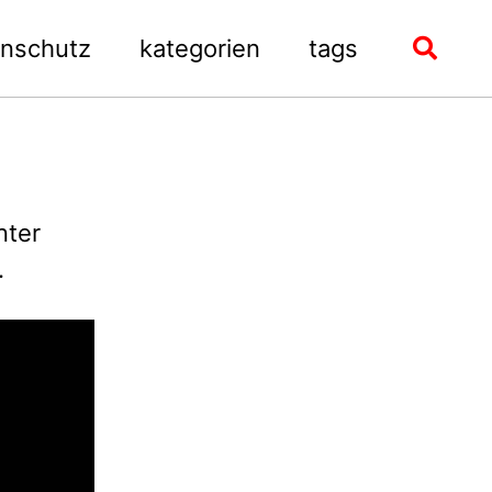
enschutz
kategorien
tags
Toggle
search
nter
.