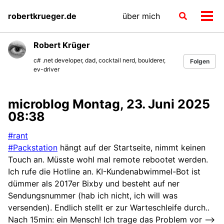
Skip
Skip
Skip
robertkrueger.de
über mich
Toggle
to
to
to
Men
search
primary
content
footer
ein-
navigation
Robert Krüger
c# .net developer, dad, cocktail nerd, boulderer,
Folgen
ev-driver
microblog Montag, 23. Juni 2025
08:38
#rant
#Packstation
hängt auf der Startseite, nimmt keinen
Touch an. Müsste wohl mal remote rebootet werden.
Ich rufe die Hotline an. KI-Kundenabwimmel-Bot ist
dümmer als 2017er Bixby und besteht auf ner
Sendungsnummer (hab ich nicht, ich will was
versenden). Endlich stellt er zur Warteschleife durch..
Nach 15min: ein Mensch! Ich trage das Problem vor –>