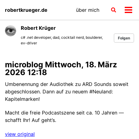
Skip
Skip
Skip
robertkrueger.de
über mich
Toggle
to
to
to
Men
search
primary
content
footer
ein-
navigation
Robert Krüger
c# .net developer, dad, cocktail nerd, boulderer,
Folgen
ev-driver
microblog Mittwoch, 18. März
2026 12:18
Umbenennung der Audiothek zu ARD Sounds soweit
abgeschlossen. Dann auf zu neuem #Neuland:
Kapitelmarken!
Macht die freie Podcastszene seit ca. 10 Jahren —
schafft Ihr! Auf geht’s.
view original