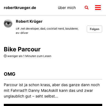
Skip
Skip
Skip
robertkrueger.de
über mich
Toggle
to
to
to
Men
search
primary
content
footer
ein-
navigation
Robert Krüger
c# .net developer, dad, cocktail nerd, boulderer,
Folgen
ev-driver
Bike Parcour
weniger als 1 Minuten zum Lesen
OMG
Parcour ist ja schon krass, aber das ganze dann noch
mit Fahrrad?! Danny MacAskill kann das und zwar
unglaublich gut – seht selbst…