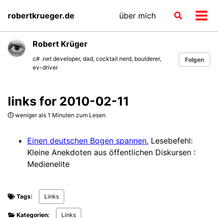
Skip
Skip
Skip
robertkrueger.de
über mich
Toggle
to
to
to
Men
search
primary
content
footer
ein-
navigation
Robert Krüger
c# .net developer, dad, cocktail nerd, boulderer,
Folgen
ev-driver
links for 2010-02-11
weniger als 1 Minuten zum Lesen
Einen deutschen Bogen spannen.
Lesebefehl:
Kleine Anekdoten aus öffentlichen Diskursen :
Medienelite
Tags:
Links
Kategorien:
Links