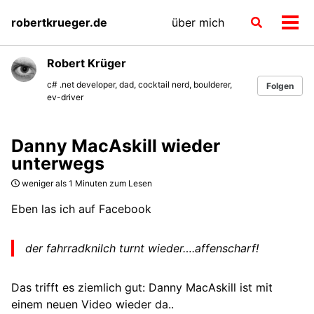
Skip
Skip
Skip
robertkrueger.de
über mich
Toggle
to
to
to
Men
search
primary
content
footer
ein-
navigation
Robert Krüger
c# .net developer, dad, cocktail nerd, boulderer,
Folgen
ev-driver
Danny MacAskill wieder
unterwegs
weniger als 1 Minuten zum Lesen
Eben las ich auf Facebook
der fahrradknilch turnt wieder….affenscharf!
Das trifft es ziemlich gut: Danny MacAskill ist mit
einem neuen Video wieder da..