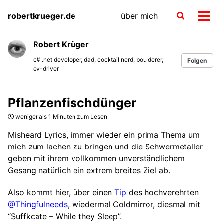
Skip
Skip
Skip
robertkrueger.de
über mich
Toggle
to
to
to
Men
search
primary
content
footer
ein-
navigation
Robert Krüger
c# .net developer, dad, cocktail nerd, boulderer,
Folgen
ev-driver
Pflanzenfischdünger
weniger als 1 Minuten zum Lesen
Misheard Lyrics, immer wieder ein prima Thema um
mich zum lachen zu bringen und die Schwermetaller
geben mit ihrem vollkommen unverständlichem
Gesang natürlich ein extrem breites Ziel ab.
Also kommt hier, über einen
Tip
des hochverehrten
@Thingfulneeds
, wiedermal Coldmirror, diesmal mit
“Suffkcate – While they Sleep”.