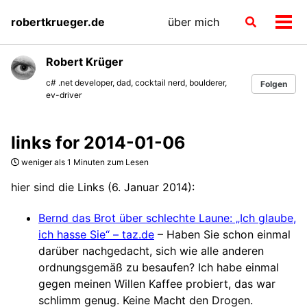
Skip
Skip
Skip
robertkrueger.de
über mich
Toggle
to
to
to
Men
search
primary
content
footer
ein-
navigation
Robert Krüger
c# .net developer, dad, cocktail nerd, boulderer,
Folgen
ev-driver
links for 2014-01-06
weniger als 1 Minuten zum Lesen
hier sind die Links (6. Januar 2014):
Bernd das Brot über schlechte Laune: „Ich glaube,
ich hasse Sie“ – taz.de
– Haben Sie schon einmal
darüber nachgedacht, sich wie alle anderen
ordnungsgemäß zu besaufen? Ich habe einmal
gegen meinen Willen Kaffee probiert, das war
schlimm genug. Keine Macht den Drogen.