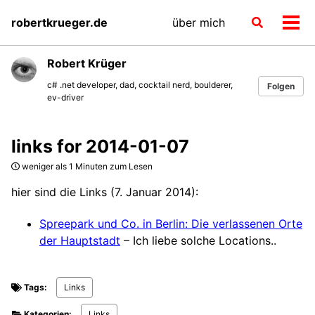
Skip
Skip
Skip
robertkrueger.de
über mich
Toggle
to
to
to
Men
search
primary
content
footer
ein-
navigation
Robert Krüger
c# .net developer, dad, cocktail nerd, boulderer,
Folgen
ev-driver
links for 2014-01-07
weniger als 1 Minuten zum Lesen
hier sind die Links (7. Januar 2014):
Spreepark und Co. in Berlin: Die verlassenen Orte
der Hauptstadt
– Ich liebe solche Locations..
Tags:
Links
Kategorien:
Links