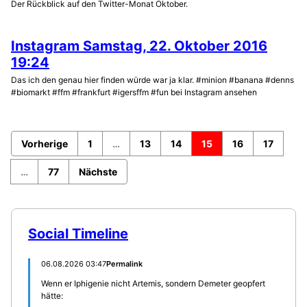
Der Rückblick auf den Twitter-Monat Oktober.
Instagram Samstag, 22. Oktober 2016
19:24
Das ich den genau hier finden würde war ja klar. #minion #banana #denns
#biomarkt #ffm #frankfurt #igersffm #fun bei Instagram ansehen
Vorherige
1
…
13
14
15
16
17
…
77
Nächste
Social Timeline
06.08.2026 03:47
Permalink
Wenn er Iphigenie nicht Artemis, sondern Demeter geopfert
hätte: