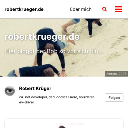
Skip
Skip
Skip
robertkrueger.de
über mich
Toggle
to
to
to
Men
search
primary
content
footer
ein-
navigation
robertkrueger.de
Hier bloggt der Bob so vor sich hin…
Amrum, 2008
Robert Krüger
c# .net developer, dad, cocktail nerd, boulderer,
Folgen
ev-driver