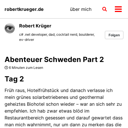
Skip
Skip
Skip
robertkrueger.de
über mich
Toggle
to
to
to
Men
search
primary
content
footer
ein-
navigation
Robert Krüger
c# .net developer, dad, cocktail nerd, boulderer,
Folgen
ev-driver
Abenteuer Schweden Part 2
6 Minuten zum Lesen
Tag 2
Früh raus, Hotelfrühstück und danach verlasse ich
mein grünes solarbetriebenes und geothermal
geheiztes Biohotel schon wieder – war an sich sehr zu
empfehlen. Ich hab zwar etwas blöd im
Restaurantbereich gesessen und darauf gewartet dass
man mich wahrnimmt, nur um dann zu merken das die